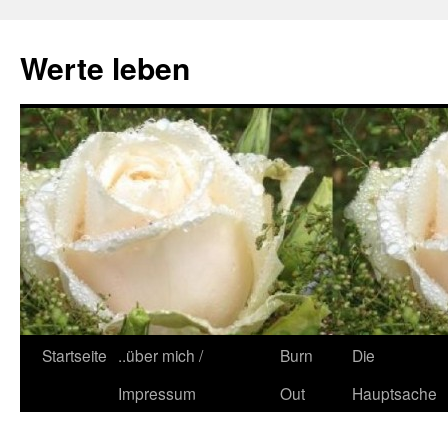
Zum
Inhalt
Werte leben
springen
Startseite
..über mich /
Burn
Die
Impressum
Out
Hauptsache