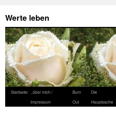
Zum
Inhalt
Werte leben
springen
Startseite
..über mich /
Burn
Die
Impressum
Out
Hauptsache