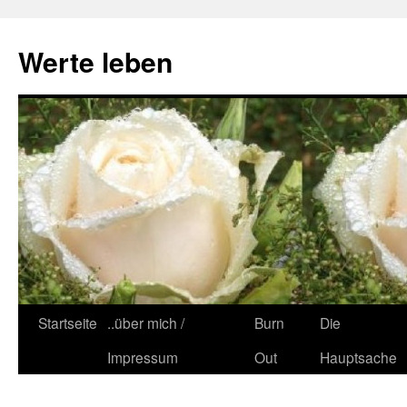
Zum
Inhalt
Werte leben
springen
Startseite
..über mich /
Burn
Die
Impressum
Out
Hauptsache