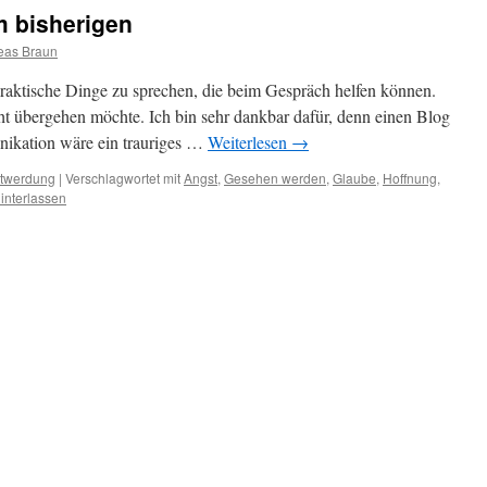
m bisherigen
eas Braun
 praktische Dinge zu sprechen, die beim Gespräch helfen können.
ht übergehen möchte. Ich bin sehr dankbar dafür, denn einen Blog
kation wäre ein trauriges …
Weiterlesen
→
stwerdung
|
Verschlagwortet mit
Angst
,
Gesehen werden
,
Glaube
,
Hoffnung
,
interlassen