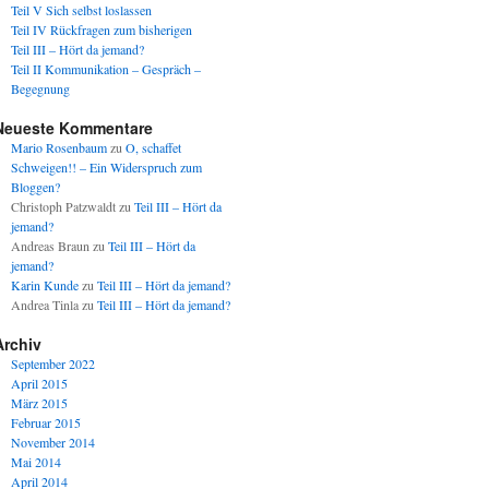
Teil V Sich selbst loslassen
Teil IV Rückfragen zum bisherigen
Teil III – Hört da jemand?
Teil II Kommunikation – Gespräch –
Begegnung
Neueste Kommentare
Mario Rosenbaum
zu
O, schaffet
Schweigen!! – Ein Widerspruch zum
Bloggen?
Christoph Patzwaldt
zu
Teil III – Hört da
jemand?
Andreas Braun
zu
Teil III – Hört da
jemand?
Karin Kunde
zu
Teil III – Hört da jemand?
Andrea Tinla
zu
Teil III – Hört da jemand?
Archiv
September 2022
April 2015
März 2015
Februar 2015
November 2014
Mai 2014
April 2014