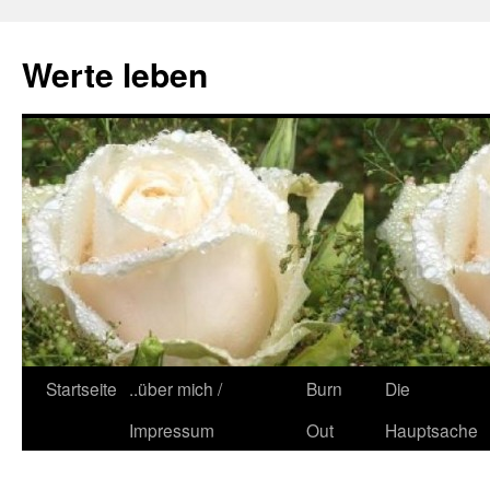
Zum
Inhalt
Werte leben
springen
Startseite
..über mich /
Burn
Die
Impressum
Out
Hauptsache