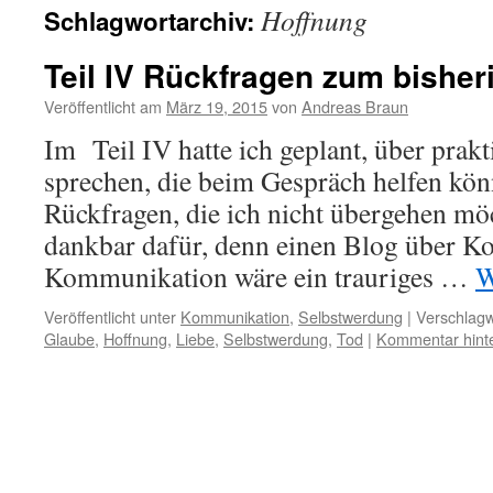
Hoffnung
Schlagwortarchiv:
Teil IV Rückfragen zum bisher
Veröffentlicht am
März 19, 2015
von
Andreas Braun
Im Teil IV hatte ich geplant, über prak
sprechen, die beim Gespräch helfen kön
Rückfragen, die ich nicht übergehen möc
dankbar dafür, denn einen Blog über 
Kommunikation wäre ein trauriges …
W
Veröffentlicht unter
Kommunikation
,
Selbstwerdung
|
Verschlagw
Glaube
,
Hoffnung
,
Liebe
,
Selbstwerdung
,
Tod
|
Kommentar hint