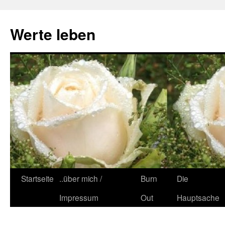
Zum
Inhalt
Werte leben
springen
Startseite
..über mich /
Burn
Die
Impressum
Out
Hauptsache